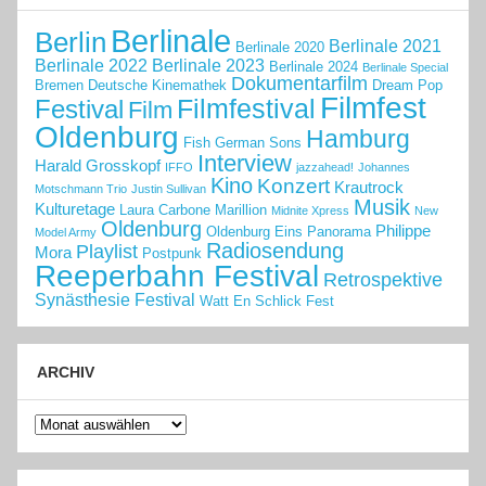
Berlinale
Berlin
Berlinale 2021
Berlinale 2020
Berlinale 2022
Berlinale 2023
Berlinale 2024
Berlinale Special
Dokumentarfilm
Bremen
Deutsche Kinemathek
Dream Pop
Filmfest
Filmfestival
Festival
Film
Oldenburg
Hamburg
Fish
German Sons
Interview
Harald Grosskopf
IFFO
jazzahead!
Johannes
Kino
Konzert
Krautrock
Motschmann Trio
Justin Sullivan
Musik
Kulturetage
Laura Carbone
Marillion
Midnite Xpress
New
Oldenburg
Philippe
Oldenburg Eins
Panorama
Model Army
Radiosendung
Playlist
Mora
Postpunk
Reeperbahn Festival
Retrospektive
Synästhesie Festival
Watt En Schlick Fest
ARCHIV
Archiv