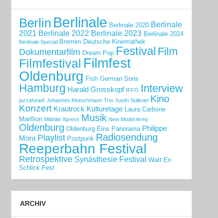
Berlinale
Berlin
Berlinale
Berlinale 2020
2021
Berlinale 2022
Berlinale 2023
Berlinale 2024
Bremen
Deutsche Kinemathek
Berlinale Special
Festival
Film
Dokumentarfilm
Dream Pop
Filmfest
Filmfestival
Oldenburg
Fish
German Sons
Hamburg
Interview
Harald Grosskopf
IFFO
Kino
jazzahead!
Johannes Motschmann Trio
Justin Sullivan
Konzert
Krautrock
Kulturetage
Laura Carbone
Musik
Marillion
Midnite Xpress
New Model Army
Oldenburg
Philippe
Oldenburg Eins
Panorama
Radiosendung
Playlist
Mora
Postpunk
Reeperbahn Festival
Retrospektive
Synästhesie Festival
Watt En
Schlick Fest
ARCHIV