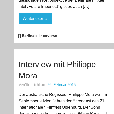
diesjährigen Retrospektive der Berlinale mit dem
Titel „Future Imperfect“ gibt es auch […]
Weiterlesen »
,
Berlinale
Interviews
Interview mit Philippe
Mora
Veröffentlicht am
26. Februar 2015
Der australische Regisseur Philippe Mora war im
September letzten Jahres der Ehrengast des 21.
Internationalen Filmfest Oldenburg. Der Sohn
deutsch-jüdischer Eltern wurde 1949 in Paris […]