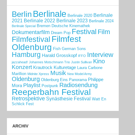
Berlinale
Berlin
Berlinale
Berlinale 2020
2021
Berlinale 2022
Berlinale 2023
Berlinale 2024
Bremen
Deutsche Kinemathek
Berlinale Special
Festival
Film
Dokumentarfilm
Dream Pop
Filmfest
Filmfestival
Oldenburg
Fish
German Sons
Hamburg
Interview
Harald Grosskopf
IFFO
Kino
jazzahead!
Johannes Motschmann Trio
Justin Sullivan
Konzert
Krautrock
Kulturetage
Laura Carbone
Musik
Marillion
Midnite Xpress
New Model Army
Oldenburg
Philippe
Oldenburg Eins
Panorama
Radiosendung
Playlist
Mora
Postpunk
Reeperbahn Festival
Retrospektive
Synästhesie Festival
Watt En
Schlick Fest
ARCHIV