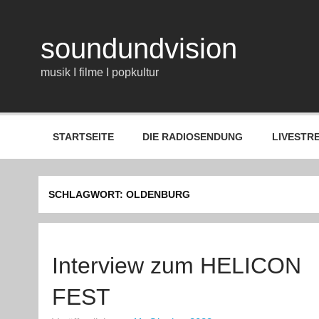
Zum
Inhalt
springen
soundundvision
musik I filme I popkultur
STARTSEITE
DIE RADIOSENDUNG
LIVESTR
SCHLAGWORT:
OLDENBURG
Interview zum HELICON
FEST