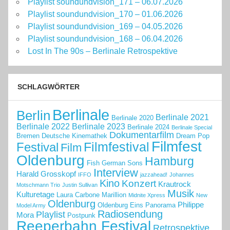
Playlist soundundvision_171 – 06.07.2026
Playlist soundundvision_170 – 01.06.2026
Playlist soundundvision_169 – 04.05.2026
Playlist soundundvision_168 – 06.04.2026
Lost In The 90s – Berlinale Retrospektive
SCHLAGWÖRTER
Berlinale
Berlin
Berlinale 2021
Berlinale 2020
Berlinale 2022
Berlinale 2023
Berlinale 2024
Berlinale Special
Dokumentarfilm
Bremen
Deutsche Kinemathek
Dream Pop
Filmfest
Filmfestival
Festival
Film
Oldenburg
Hamburg
Fish
German Sons
Interview
Harald Grosskopf
IFFO
jazzahead!
Johannes
Kino
Konzert
Krautrock
Motschmann Trio
Justin Sullivan
Musik
Kulturetage
Laura Carbone
Marillion
Midnite Xpress
New
Oldenburg
Philippe
Oldenburg Eins
Panorama
Model Army
Radiosendung
Playlist
Mora
Postpunk
Reeperbahn Festival
Retrospektive