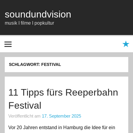
Zum
Inhalt
springen
soundundvision
musik I filme I popkultur
SCHLAGWORT:
FESTIVAL
11 Tipps fürs Reeperbahn
Festival
Veröffentlicht am
17. September 2025
Vor 20 Jahren entstand in Hamburg die Idee für ein