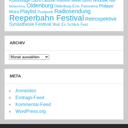
Kulturetage
Laura Carbone
Marillion
Midnite Xpress
New
Oldenburg
Philippe
Oldenburg Eins
Panorama
Model Army
Radiosendung
Playlist
Mora
Postpunk
Reeperbahn Festival
Retrospektive
Synästhesie Festival
Watt En Schlick Fest
ARCHIV
Archiv
META
Anmelden
Eintrags-Feed
Kommentar-Feed
WordPress.org