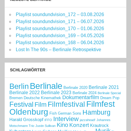
Playlist soundundvision_172 – 03.08.2026
Playlist soundundvision_171 – 06.07.2026
Playlist soundundvision_170 – 01.06.2026
Playlist soundundvision_169 – 04.05.2026
Playlist soundundvision_168 – 06.04.2026
Lost In The 90s – Berlinale Retrospektive
SCHLAGWÖRTER
Berlinale
Berlin
Berlinale 2021
Berlinale 2020
Berlinale 2022
Berlinale 2023
Berlinale 2024
Berlinale Special
Dokumentarfilm
Bremen
Deutsche Kinemathek
Dream Pop
Filmfest
Filmfestival
Festival
Film
Oldenburg
Hamburg
Fish
German Sons
Interview
Harald Grosskopf
IFFO
jazzahead!
Johannes
Kino
Konzert
Krautrock
Motschmann Trio
Justin Sullivan
Musik