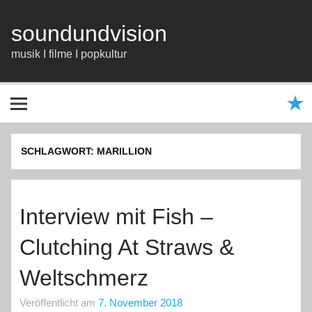
Zum
Inhalt
springen
soundundvision
musik I filme I popkultur
SCHLAGWORT:
MARILLION
Interview mit Fish –
Clutching At Straws &
Weltschmerz
Veröffentlicht am
7. November 2018