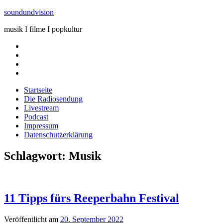
Zum
soundundvision
Inhalt
musik I filme I popkultur
springen
Facebook
Instagram
Bluesky
tumblr
Startseite
Die Radiosendung
Livestream
Podcast
Impressum
Datenschutzerklärung
Schlagwort:
Musik
11 Tipps fürs Reeperbahn Festival
Veröffentlicht am
20. September 2022