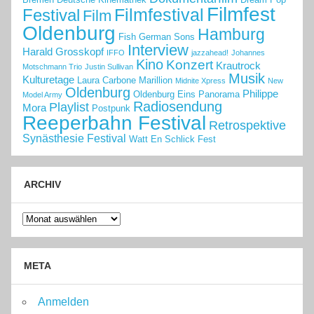
Filmfest
Filmfestival
Festival
Film
Oldenburg
Hamburg
Fish
German Sons
Interview
Harald Grosskopf
IFFO
jazzahead!
Johannes
Kino
Konzert
Krautrock
Motschmann Trio
Justin Sullivan
Musik
Kulturetage
Laura Carbone
Marillion
Midnite Xpress
New
Oldenburg
Philippe
Oldenburg Eins
Panorama
Model Army
Radiosendung
Playlist
Mora
Postpunk
Reeperbahn Festival
Retrospektive
Synästhesie Festival
Watt En Schlick Fest
ARCHIV
Archiv
META
Anmelden