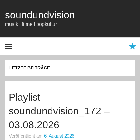
Zum
Inhalt
springen
soundundvision
musik I filme I popkultur
LETZTE BEITRÄGE
Playlist
soundundvision_172 –
03.08.2026
Veröffentlicht am
6. August 2026