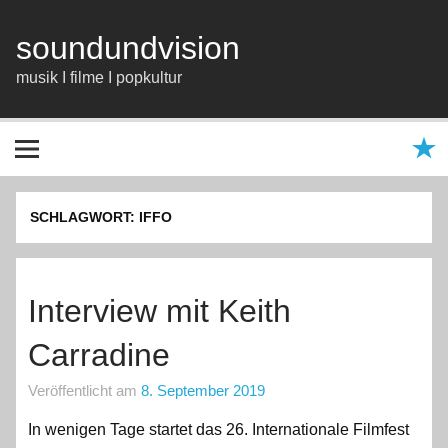
Zum
Inhalt
springen
soundundvision
musik I filme I popkultur
SCHLAGWORT:
IFFO
Interview mit Keith
Carradine
Veröffentlicht am
8. September 2019
In wenigen Tage startet das 26. Internationale Filmfest