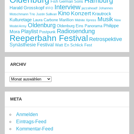
Hamburg
Fish
German Sons
Interview
Harald Grosskopf
IFFO
jazzahead!
Johannes
Kino
Konzert
Krautrock
Motschmann Trio
Justin Sullivan
Musik
Kulturetage
Laura Carbone
Marillion
Midnite Xpress
New
Oldenburg
Philippe
Oldenburg Eins
Panorama
Model Army
Radiosendung
Playlist
Mora
Postpunk
Reeperbahn Festival
Retrospektive
Synästhesie Festival
Watt En Schlick Fest
ARCHIV
Archiv
META
Anmelden
Eintrags-Feed
Kommentar-Feed