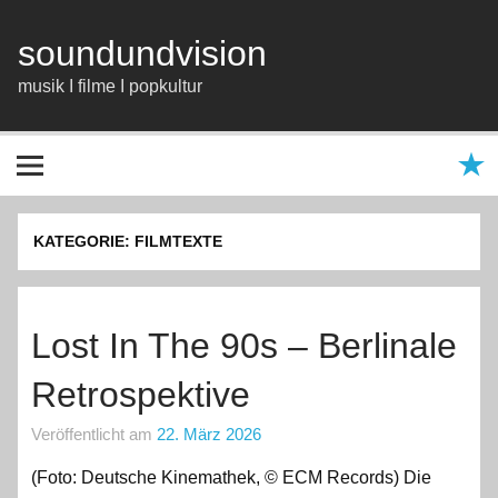
Zum
Inhalt
springen
soundundvision
musik I filme I popkultur
KATEGORIE:
FILMTEXTE
Lost In The 90s – Berlinale
Retrospektive
Veröffentlicht am
22. März 2026
(Foto: Deutsche Kinemathek, © ECM Records) Die