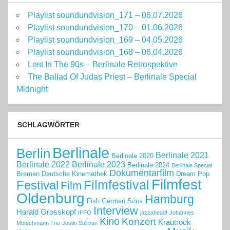
Playlist soundundvision_171 – 06.07.2026
Playlist soundundvision_170 – 01.06.2026
Playlist soundundvision_169 – 04.05.2026
Playlist soundundvision_168 – 06.04.2026
Lost In The 90s – Berlinale Retrospektive
The Ballad Of Judas Priest – Berlinale Special
Midnight
SCHLAGWÖRTER
Berlinale
Berlin
Berlinale 2021
Berlinale 2020
Berlinale 2022
Berlinale 2023
Berlinale 2024
Berlinale Special
Dokumentarfilm
Bremen
Deutsche Kinemathek
Dream Pop
Filmfest
Filmfestival
Festival
Film
Oldenburg
Hamburg
Fish
German Sons
Interview
Harald Grosskopf
IFFO
jazzahead!
Johannes
Kino
Konzert
Krautrock
Motschmann Trio
Justin Sullivan