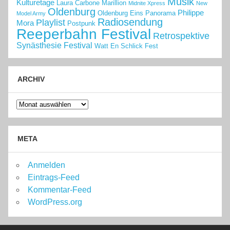
Musik
Kulturetage
Laura Carbone
Marillion
Midnite Xpress
New
Oldenburg
Philippe
Oldenburg Eins
Panorama
Model Army
Radiosendung
Playlist
Mora
Postpunk
Reeperbahn Festival
Retrospektive
Synästhesie Festival
Watt En Schlick Fest
ARCHIV
Archiv
META
Anmelden
Eintrags-Feed
Kommentar-Feed
WordPress.org