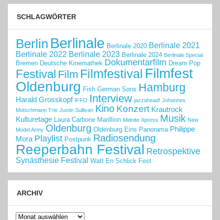
SCHLAGWÖRTER
Berlinale
Berlin
Berlinale 2021
Berlinale 2020
Berlinale 2022
Berlinale 2023
Berlinale 2024
Berlinale Special
Dokumentarfilm
Bremen
Deutsche Kinemathek
Dream Pop
Filmfest
Filmfestival
Festival
Film
Oldenburg
Hamburg
Fish
German Sons
Interview
Harald Grosskopf
IFFO
jazzahead!
Johannes
Kino
Konzert
Krautrock
Motschmann Trio
Justin Sullivan
Musik
Kulturetage
Laura Carbone
Marillion
Midnite Xpress
New
Oldenburg
Philippe
Oldenburg Eins
Panorama
Model Army
Radiosendung
Playlist
Mora
Postpunk
Reeperbahn Festival
Retrospektive
Synästhesie Festival
Watt En Schlick Fest
ARCHIV
Archiv