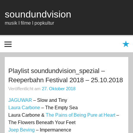
Zum
Inhalt
springen
soundundvision
musik I filme I popkultur
Playlist soundundvision_spezial –
Reeperbahn Festival 2018 – 25.10.2018
Veröffentlicht am
27. Oktober 2018
JAGUWAR
– Slow and Tiny
Laura Carbone
– The Empty Sea
Laura Carbone &
The Pains of Being Pure at Heart
–
The Flowers Beneath Your Feet
Joep Beving
– Impermanence