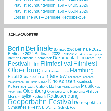
Playlist soundundvision_169 – 04.05.2026
Playlist soundundvision_168 – 06.04.2026
Lost In The 90s – Berlinale Retrospektive
SCHLAGWÖRTER
Berlinale
Berlin
Berlinale 2021
Berlinale 2020
Berlinale 2022
Berlinale 2023
Berlinale 2024
Berlinale Special
Dokumentarfilm
Bremen
Deutsche Kinemathek
Dream Pop
Filmfest
Filmfestival
Festival
Film
Oldenburg
Hamburg
Fish
German Sons
Interview
Harald Grosskopf
IFFO
jazzahead!
Johannes
Kino
Konzert
Krautrock
Motschmann Trio
Justin Sullivan
Musik
Kulturetage
Laura Carbone
Marillion
Midnite Xpress
New
Oldenburg
Philippe
Oldenburg Eins
Panorama
Model Army
Radiosendung
Playlist
Mora
Postpunk
Reeperbahn Festival
Retrospektive
Synästhesie Festival
Watt En Schlick Fest