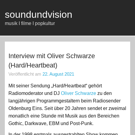
Zum
Inhalt
springen
soundundvision
musik I filme I popkultur
Interview mit Oliver Schwarze
(Hard/Heartbeat)
Veröffentlicht am
22. August 2021
Mit seiner Sendung „Hard/Heartbeat“ gehört
Radiomoderator und DJ
Oliver Schwarze
zu den
langjährigen Programmgestaltern beim Radiosender
Oldenburg Eins. Seit über 20 Jahren sendet er zweimal
monatlich eine Stunde mit Musik aus den Bereichen
Gothic, Darkwave, EBM und Post-Punk.
In der 1998 erstmals ausgestrahlten Show kommen