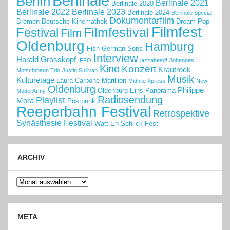
Berlinale
Berlin
Berlinale 2021
Berlinale 2020
Berlinale 2022
Berlinale 2023
Berlinale 2024
Berlinale Special
Dokumentarfilm
Bremen
Deutsche Kinemathek
Dream Pop
Filmfest
Filmfestival
Festival
Film
Oldenburg
Hamburg
Fish
German Sons
Interview
Harald Grosskopf
IFFO
jazzahead!
Johannes
Kino
Konzert
Krautrock
Motschmann Trio
Justin Sullivan
Musik
Kulturetage
Laura Carbone
Marillion
Midnite Xpress
New
Oldenburg
Philippe
Oldenburg Eins
Panorama
Model Army
Radiosendung
Playlist
Mora
Postpunk
Reeperbahn Festival
Retrospektive
Synästhesie Festival
Watt En Schlick Fest
ARCHIV
Archiv
META