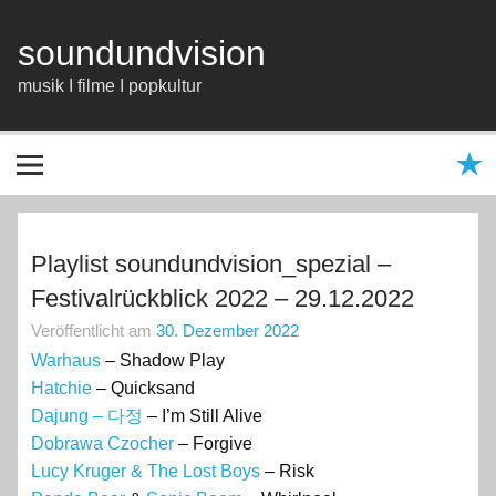
Zum
Inhalt
springen
soundundvision
musik I filme I popkultur
Playlist soundundvision_spezial –
Festivalrückblick 2022 – 29.12.2022
Veröffentlicht am
30. Dezember 2022
Warhaus
– Shadow Play
Hatchie
– Quicksand
Dajung – 다정
– I’m Still Alive
Dobrawa Czocher
– Forgive
Lucy Kruger & The Lost Boys
– Risk