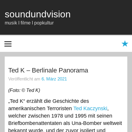
Zum
Inhalt
springen
soundundvision
musik I filme I popkultur
Ted K – Berlinale Panorama
Veröffentlicht am
6. März 2021
(Foto: © Ted K)
Ted K“ erzählt die Geschichte des
„
amerikanischen Terroristen
Ted Kaczynski
,
welcher zwischen 1978 und 1995 mit seinen
Briefbombenattentaten als Una-Bomber weltweit
bekannt wurde, und der zuvor isoliert und