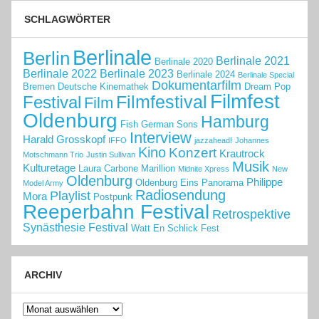
SCHLAGWÖRTER
Berlinale
Berlin
Berlinale 2021
Berlinale 2020
Berlinale 2022
Berlinale 2023
Berlinale 2024
Berlinale Special
Dokumentarfilm
Bremen
Deutsche Kinemathek
Dream Pop
Filmfest
Filmfestival
Festival
Film
Oldenburg
Hamburg
Fish
German Sons
Interview
Harald Grosskopf
IFFO
jazzahead!
Johannes
Kino
Konzert
Krautrock
Motschmann Trio
Justin Sullivan
Musik
Kulturetage
Laura Carbone
Marillion
Midnite Xpress
New
Oldenburg
Philippe
Oldenburg Eins
Panorama
Model Army
Radiosendung
Playlist
Mora
Postpunk
Reeperbahn Festival
Retrospektive
Synästhesie Festival
Watt En Schlick Fest
ARCHIV
Archiv