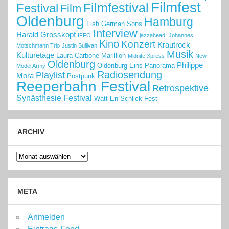
Filmfest
Filmfestival
Festival
Film
Oldenburg
Hamburg
Fish
German Sons
Interview
Harald Grosskopf
IFFO
jazzahead!
Johannes
Kino
Konzert
Krautrock
Motschmann Trio
Justin Sullivan
Musik
Kulturetage
Laura Carbone
Marillion
Midnite Xpress
New
Oldenburg
Philippe
Oldenburg Eins
Panorama
Model Army
Radiosendung
Playlist
Mora
Postpunk
Reeperbahn Festival
Retrospektive
Synästhesie Festival
Watt En Schlick Fest
ARCHIV
Archiv
META
Anmelden