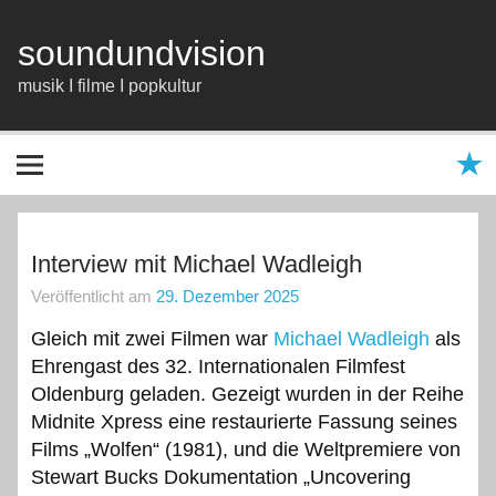
Zum
Inhalt
springen
soundundvision
musik I filme I popkultur
Interview mit Michael Wadleigh
Veröffentlicht am
29. Dezember 2025
Gleich mit zwei Filmen war
Michael Wadleigh
als
Ehrengast des 32. Internationalen Filmfest
Oldenburg geladen. Gezeigt wurden in der Reihe
Midnite Xpress eine restaurierte Fassung seines
Films „Wolfen“ (1981), und die Weltpremiere von
Stewart Bucks Dokumentation „Uncovering