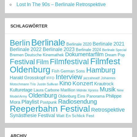
Lost In The 90s – Berlinale Retrospektive
SCHLAGWÖRTER
Berlinale
Berlin
Berlinale 2021
Berlinale 2020
Berlinale 2022
Berlinale 2023
Berlinale 2024
Berlinale Special
Dokumentarfilm
Bremen
Deutsche Kinemathek
Dream Pop
Filmfest
Filmfestival
Festival
Film
Oldenburg
Hamburg
Fish
German Sons
Interview
Harald Grosskopf
IFFO
jazzahead!
Johannes
Kino
Konzert
Krautrock
Motschmann Trio
Justin Sullivan
Musik
Kulturetage
Laura Carbone
Marillion
Midnite Xpress
New
Oldenburg
Philippe
Oldenburg Eins
Panorama
Model Army
Radiosendung
Playlist
Mora
Postpunk
Reeperbahn Festival
Retrospektive
Synästhesie Festival
Watt En Schlick Fest
ARCHIV