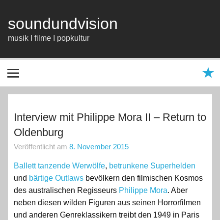
Zum
Inhalt
springen
soundundvision
musik I filme I popkultur
Interview mit Philippe Mora II – Return to
Oldenburg
Veröffentlicht am
8. November 2015
Ballett tanzende Werwölfe
,
betrunkene Superhelden
und
bärtige Outlaws
bevölkern den filmischen Kosmos
des australischen Regisseurs
Philippe Mora
. Aber
neben diesen wilden Figuren aus seinen Horrorfilmen
und anderen Genreklassikern treibt den 1949 in Paris