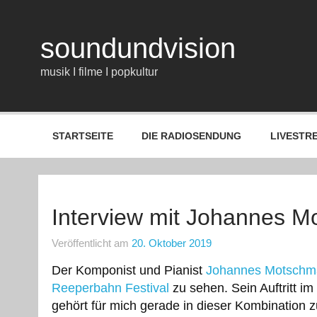
Zum
Inhalt
springen
soundundvision
musik I filme I popkultur
STARTSEITE
DIE RADIOSENDUNG
LIVESTR
Interview mit Johannes 
Veröffentlicht am
20. Oktober 2019
Der Komponist und Pianist
Johannes Motschm
Reeperbahn Festival
zu sehen. Sein Auftritt i
gehört für mich gerade in dieser Kombination 