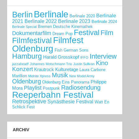
Berlinale
Berlin
Berlinale
Berlinale 2020
2021
Berlinale 2022
Berlinale 2023
Berlinale 2024
Bremen
Deutsche Kinemathek
Berlinale Special
Festival
Film
Dokumentarfilm
Dream Pop
Filmfest
Filmfestival
Oldenburg
Fish
German Sons
Hamburg
Interview
Harald Grosskopf
IFFO
Kino
jazzahead!
Johannes Motschmann Trio
Justin Sullivan
Konzert
Krautrock
Kulturetage
Laura Carbone
Musik
Marillion
Midnite Xpress
New Model Army
Oldenburg
Philippe
Oldenburg Eins
Panorama
Radiosendung
Playlist
Mora
Postpunk
Reeperbahn Festival
Retrospektive
Synästhesie Festival
Watt En
Schlick Fest
ARCHIV