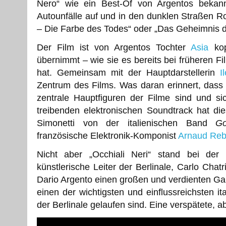
Nero“ wie ein Best-Of von Argentos bekannte
Autounfälle auf und in den dunklen Straßen R
– Die Farbe des Todes“ oder „Das Geheimnis 
Der Film ist von Argentos Tochter
Asia
kop
übernimmt – wie sie es bereits bei früheren 
hat. Gemeinsam mit der Hauptdarstellerin
I
Zentrum des Films. Was daran erinnert, dass
zentrale Hauptfiguren der Filme sind und s
treibenden elektronischen Soundtrack hat di
Simonetti von der italienischen Band
Go
französische Elektronik-Komponist
Arnaud Rebo
Nicht aber „Occhiali Neri“ stand bei der 
künstlerische Leiter der Berlinale, Carlo Chat
Dario Argento einen großen und verdienten Gala-
einen der wichtigsten und einflussreichsten i
der Berlinale gelaufen sind. Eine verspätete, a