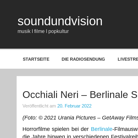
Zum
Inhalt
springen
soundundvision
musik I filme I popkultur
STARTSEITE
DIE RADIOSENDUNG
LIVESTR
Occhiali Neri – Berlinale S
Veröffentlicht am
20. Februar 2022
(Foto: © 2021 Urania Pictures – GetAway Film
Horrorfilme spielen bei der
Berlinale
-Filmauswa
die Jahre hinweg in verschiedenen Festivalrei