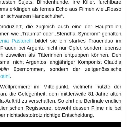
sten Sujets. Blindenhunde, irre Killer, furchtbare
oms erklingen als fernes Echo aus Filmen wie „Rosso
der schwarzen Handschuhe“.
roduziert, die zugleich auch eine der Hauptrollen
Filmen wie „Trauma“ oder „Stendhal Syndrom“ gehalten
lenia Pastorelli
bildet sie ein starkes Frauenduo im
 Frauen bei Argento nicht nur Opfer, sondern ebenso
ich zuweilen als Täterinnen entpuppen können. Den
esmal nicht Argentos langjähriger Komponist Claudia
blin
übernommen, sondern der zeitgenössische
tini
.
Weltpremiere im Mittelpunkt, vielmehr nutzte der
rian, die Gelegenheit, dem mittlerweile 81 Jahre alten
Auftritt zu verschaffen. So ehrt die Berlinale endlich
talienischen Regisseure, obwohl dessen Filme nie bei
ber nichtsdestotrotz richtige Entscheidung.