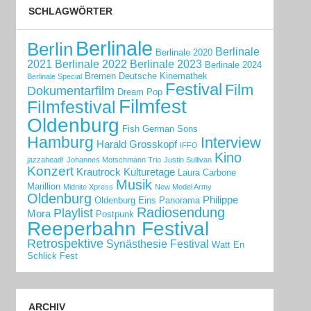
SCHLAGWÖRTER
Berlinale
Berlin
Berlinale
Berlinale 2020
2021
Berlinale 2022
Berlinale 2023
Berlinale 2024
Bremen
Deutsche Kinemathek
Berlinale Special
Festival
Film
Dokumentarfilm
Dream Pop
Filmfest
Filmfestival
Oldenburg
Fish
German Sons
Hamburg
Interview
Harald Grosskopf
IFFO
Kino
jazzahead!
Johannes Motschmann Trio
Justin Sullivan
Konzert
Krautrock
Kulturetage
Laura Carbone
Musik
Marillion
Midnite Xpress
New Model Army
Oldenburg
Philippe
Oldenburg Eins
Panorama
Radiosendung
Playlist
Mora
Postpunk
Reeperbahn Festival
Retrospektive
Synästhesie Festival
Watt En
Schlick Fest
ARCHIV