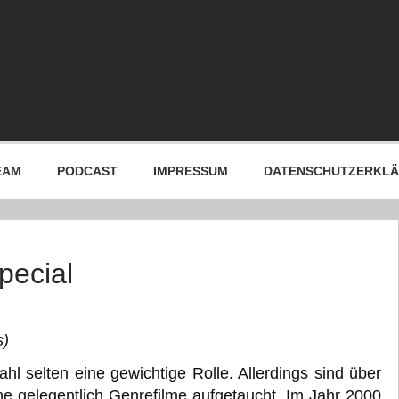
EAM
PODCAST
IMPRESSUM
DATENSCHUTZERKL
pecial
s)
hl selten eine gewichtige Rolle. Allerdings sind über
he gelegentlich Genrefilme aufgetaucht. Im Jahr 2000