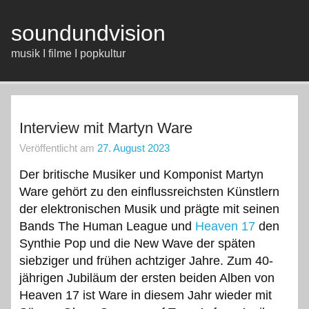
Zum
Inhalt
springen
soundundvision
musik I filme I popkultur
Interview mit Martyn Ware
Veröffentlicht am
27. August 2023
Der britische Musiker und Komponist Martyn
Ware gehört zu den einflussreichsten Künstlern
der elektronischen Musik und prägte mit seinen
Bands The Human League und
Heaven 17
den
Synthie Pop und die New Wave der späten
siebziger und frühen achtziger Jahre. Zum 40-
jährigen Jubiläum der ersten beiden Alben von
Heaven 17 ist Ware in diesem Jahr wieder mit