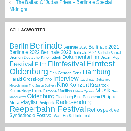
The Ballad Of Judas Priest – Berlinale Special
Midnight
SCHLAGWÖRTER
Berlinale
Berlin
Berlinale 2021
Berlinale 2020
Berlinale 2022
Berlinale 2023
Berlinale 2024
Berlinale Special
Dokumentarfilm
Bremen
Deutsche Kinemathek
Dream Pop
Filmfest
Filmfestival
Festival
Film
Oldenburg
Hamburg
Fish
German Sons
Interview
Harald Grosskopf
IFFO
jazzahead!
Johannes
Kino
Konzert
Krautrock
Motschmann Trio
Justin Sullivan
Musik
Kulturetage
Laura Carbone
Marillion
Midnite Xpress
New
Oldenburg
Philippe
Oldenburg Eins
Panorama
Model Army
Radiosendung
Playlist
Mora
Postpunk
Reeperbahn Festival
Retrospektive
Synästhesie Festival
Watt En Schlick Fest